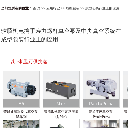
当前您所在的位置：
首 页
>>
应用行业
>>
成型包装
>> 成型包装行业上的应用
骏腾机电携手寿力螺杆真空泵及中央真空系统在
成型包装行业上的应用
以下机型可供挑选！
R5
Mink
Panda/Puma
普旭油润滑旋片真空泵-
普旭瓜式真空泵及压缩
普旭罗茨真空泵-
普
R5系列
机-Mink
Panda/Puma