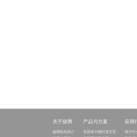
关于骏腾
产品与方案
应用
骏腾机电简介
美国寿力螺杆真空泵
电子行