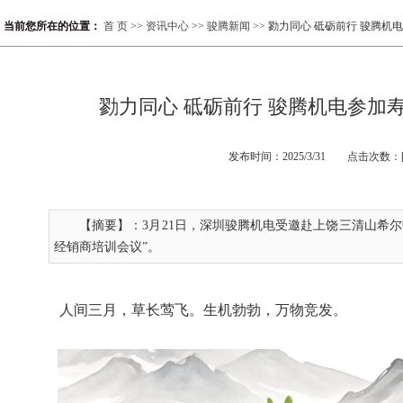
当前您所在的位置：
首 页
>>
资讯中心
>>
骏腾新闻
>> 勠力同心 砥砺前行 骏腾
勠力同心 砥砺前行 骏腾机电参加
发布时间：2025/3/31 点击次数：[2
【摘要】：3月21日，深圳骏腾机电受邀赴上饶三清山希
经销商培训会议”。
人间三月，草长莺飞。生机勃勃，万物竞发。